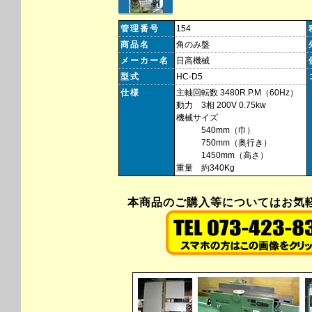
管理番号
154
商品名
角のみ盤
メーカー名
日高機械
型式
HC-D5
仕様
主軸回転数 3480R.P.M（60Hz）
動力 3相 200V 0.75kw
機械サイズ
540mm（巾）
750mm（奥行き）
1450mm（高さ）
重量 約340Kg
本商品のご購入等についてはお気軽