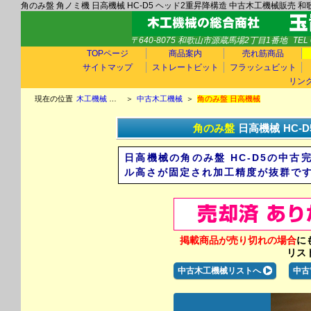
角のみ盤 角ノミ機 日高機械 HC-D5 ヘッド2重昇降構造 中古木工機械販売 和
〒640-8075 和歌山市源蔵馬場2丁目1番地
TEL 
TOPページ
商品案内
売れ筋商品
サイトマップ
ストレートビット
フラッシュビット
リン
現在の位置
木工機械 中古木工機械 玉置機械商会TOP
＞
中古木工機械
＞
角のみ盤 日高機械
角のみ盤
日高機械
HC-D
日高機械の角のみ盤 HC-D5の中
ル高さが固定され加工精度が抜群で
掲載商品が売り切れの場合
に
リス
中古木工機械リストへ
中古