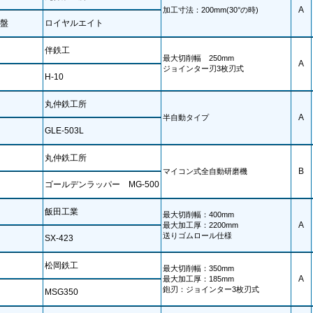
A
加工寸法：200mm(30°の時)
盤
ロイヤルエイト
伴鉄工
最大切削幅 250mm
A
ジョインター刃3枚刃式
H-10
丸仲鉄工所
A
半自動タイプ
GLE-503L
丸仲鉄工所
B
マイコン式全自動研磨機
ゴールデンラッパー MG-500
飯田工業
最大切削幅：400mm
A
最大加工厚：2200mm
送りゴムロール仕様
SX-423
松岡鉄工
最大切削幅：350mm
A
最大加工厚：185mm
鉋刃：ジョインター3枚刃式
MSG350