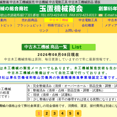
械整備 中古木工機械販売 中古機械 中古電動工具 中古木工機械部品 通販
5 和歌山市源蔵馬場2丁目1番地
TEL 073-423-8311
FAX 073-423-8313
E-mail 
品案内
売れ筋商品
中古木工機械
中古電動工具
中古
ートビット
フラッシュビット
特殊寸法ビット
会社概要
メディ
リンク
お問い合せ
中古木工機械 商品一覧
2026年08月08日現在
中古木工機械情報は原則、毎日更新していますので常に最新情報です。
は木工機械の製造メーカーでもあります。木工機械製造技術を生
中古木工機械の整備はすべて自社工場で行っております。
弊社は厚生労働省和歌山労働局の快適職場推進事業場認定工場です
A：完全整備済み（清掃・オーバーホール・部品交換・調整・
木工機械
B：整備済み（清掃・点検・部品交換・調整・試運転）
の程度
C：現状（清掃・点検・試運転）
安です）
D：少し整備が必要（若干の修理すれば使える状態になります
機械の価格は全て弊社倉庫渡しの現金価格です。消費税、運賃、据付費用は別途に
1
2
3
4
5
6