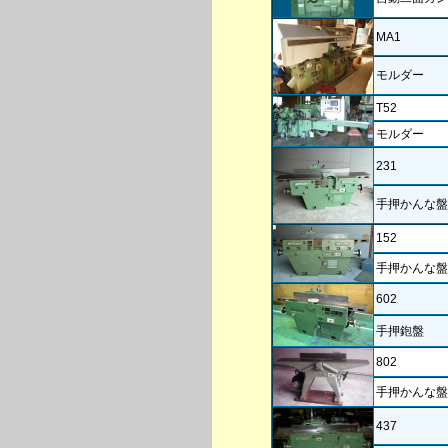
MA1
モルダー
T52
モルダー
231
手押かんな盤
152
手押かんな盤
602
手押鉋盤
802
手押かんな盤
437