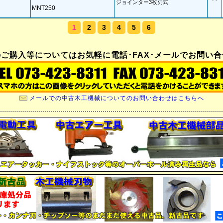
ジョインター3枚刃式
MNT250
1
2
3
4
5
6
ご購入等についてはお気軽に電話･FAX･メールでお問い
メールでの中古木工機械についてのお問い合わせはこちらへ