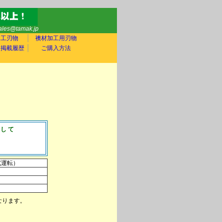
sales@tamak.jp
木工刃物
襖材加工用刃物
ア掲載履歴
ご購入方法
かして
。
試運転）
）
なります。