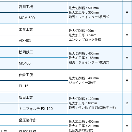
宮川工機
最大切削幅：500mm
A
最大加工厚：305mm
鉋刃：ジョインター3枚刃式
MGM-500
常盤工業
最大切削幅 400mm
A
最大加工厚 305mm
エンシンブロック仕様
AD-401
松岡鉄工
最大切削幅：400mm
A
最大加工厚：185mm
鉋刃：ジョインター3枚刃式
MG400
伴鉄工所
最大切削幅 400mm
A
ジョインター2枚刃
PL-16
飯田工業
最大切削幅：120mm
B
最大加工厚：60mm
鉋刃：使い捨て両刃式3枚刃主軸
ミニフォルテ FX-120
桑原製作所
最大加工幅：400mm
A
最大加工厚：210mm
低音丸胴4枚刃式
ナ盤
KUW16DX