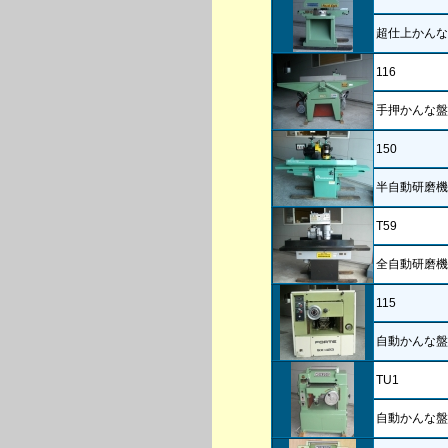
超仕上かんな
116
手押かんな盤
150
半自動研磨機
T59
全自動研磨機
115
自動かんな盤
TU1
自動かんな盤