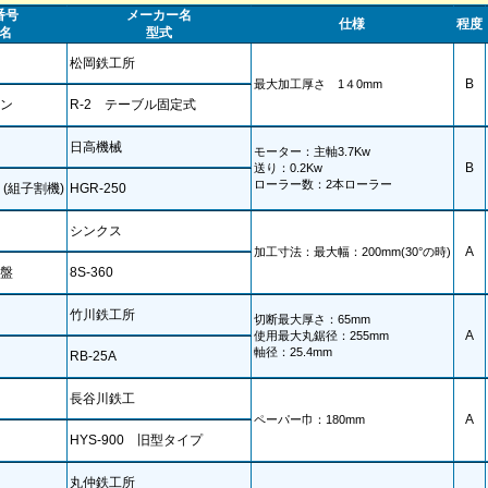
番号
メーカー名
仕様
程度
名
型式
松岡鉄工所
B
最大加工厚さ 1４0mm
ン
R-2 テーブル固定式
日高機械
モーター：主軸3.7Kw
B
送り：0.2Kw
ローラー数：2本ローラー
(組子割機)
HGR-250
シンクス
A
加工寸法：最大幅：200mm(30°の時)
盤
8S-360
竹川鉄工所
切断最大厚さ：65mm
A
使用最大丸鋸径：255mm
軸径：25.4mm
RB-25A
長谷川鉄工
A
ペーパー巾：180mm
HYS-900 旧型タイプ
丸仲鉄工所