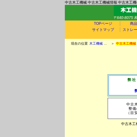
中古木工機械 中古木工機械情報 中古木工機
〒640-807
TOPページ
商
サイトマップ
ストレ
現在の位置
木工機械 中古木工機械 玉置機械商会TOP
＞
中古木工機械
弊社
中古
整備
（目
中古木工