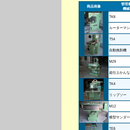
管理
商品画像
機械
TK8
ルーターマシ
T54
自動挽割機 
M29
超仕上かんな
TK4
リップソー
M12
横型サンダー
TE6