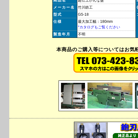
商品名
超仕上かんな盤
メーカー名
竹川鉄工
型式
GS-18
仕様
最大加工幅：180mm
*カタログもご覧ください
製造年月
不明
本商品のご購入等についてはお気軽