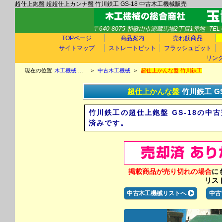
超仕上鉋盤 超超仕上カンナ盤 竹川鉄工 GS-18 中古木工機械販売
〒640-8075 和歌山市源蔵馬場2丁目1番地
TEL 
TOPページ
商品案内
売れ筋商品
サイトマップ
ストレートビット
フラッシュビット
リン
現在の位置
木工機械 中古木工機械 玉置機械商会TOP
＞
中古木工機械
＞
超仕上かんな盤 竹川鉄工
超仕上かんな盤
竹川鉄工
G
竹川鉄工の超仕上鉋盤 GS-18の
済みです。
掲載商品が売り切れの場合
に
リス
中古木工機械リストへ
中古