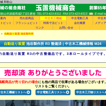
機械 和歌山
5 和歌山市源蔵馬場2丁目1番地
TEL 073-423-8311
FAX 073-423-8313
E-mail 
品案内
売れ筋商品
中古木工機械
中古電動工具
中古
ートビット
フラッシュビット
特殊寸法ビット
会社概要
メディ
リンク
お問い合せ
＞
自動送り装置 池谷製作所
自動送り装置
池谷製作所
R3
整備済
|
中古
木工機械情報
M24
の自動送り装置 R3の中古整備品です。3本ロールタイプです
掲載商品が売り切れの場合
にも他の商品で在庫がある場合がございます
リストをご覧ください。
中古木工機械リストへ
中古電動工具リストへ
中古木工刃物リストへ