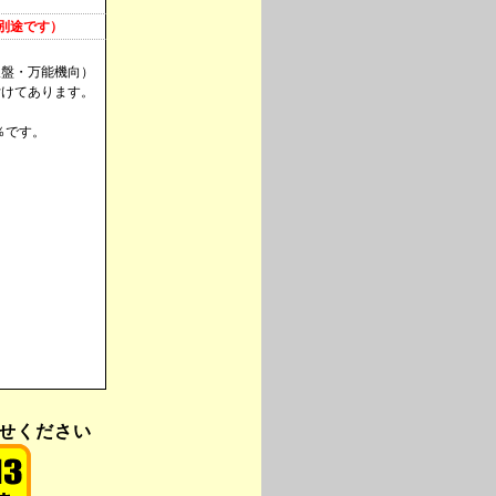
は別途です）
取盤・万能機向）
付けてあります。
％です。
わせください