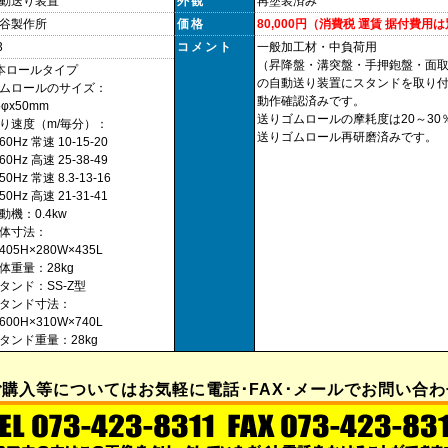
動送り装置
外観
再塗装済み
谷製作所
価格
80,000円（消費税 運賃 据付費用
3
コメント
一般加工材・中負荷用
（昇降盤・溝突盤・手押鉋盤・面
本ロールタイプ
の自動送り装置にスタンドを取り
ゴムロールのサイズ：
動作確認済みです。
5φx50mm
送りゴムロールの摩耗度は20～30
り速度（m/毎分）：
送りゴムロール再研磨済みです。
0Hz 常速 10-15-20
0Hz 高速 25-38-49
0Hz 常速 8.3-13-16
0Hz 高速 21-31-41
動機：0.4kw
体寸法：
05H×280W×435L
体重量：28kg
タンド：SS-Z型
タンド寸法：
00H×310W×740L
タンド重量：28kg
購入等についてはお気軽に電話･FAX･メールでお問い合