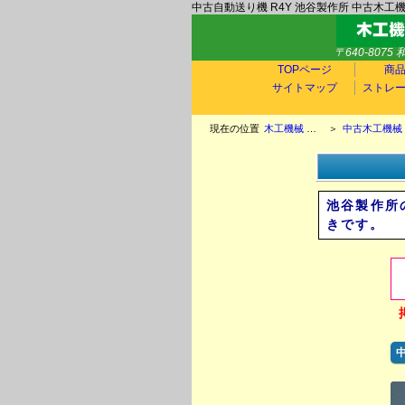
中古自動送り機 R4Y 池谷製作所 中古木工
〒640-807
TOPページ
商
サイトマップ
ストレ
現在の位置
木工機械 中古木工機械 玉置機械商会TOP
＞
中古木工機械
池谷製作所
きです。