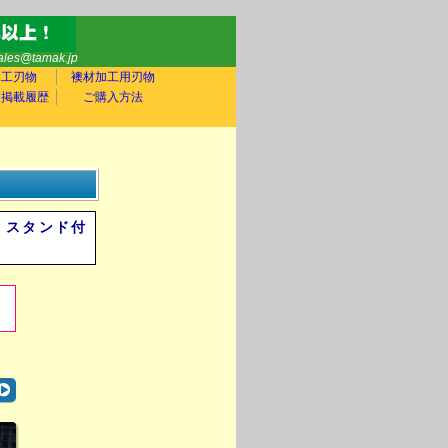
sales@tamak.jp
木工刃物
襖材加工用刃物
ア掲載履歴
ご購入方法
。スタンド付
。