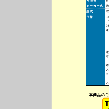
商品名
自
メーカー名
池
型式
R
仕様
3
9
送
6
6
5
5
電
本
4
本
ス
ス
6
ス
本商品のご