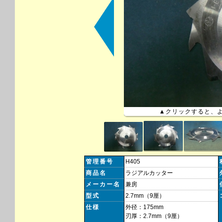
▲クリックすると、
管理番号
H405
商品名
ラジアルカッター
メーカー名
兼房
型式
2.7mm（9厘）
仕様
外径：175mm
刃厚：2.7mm（9厘）