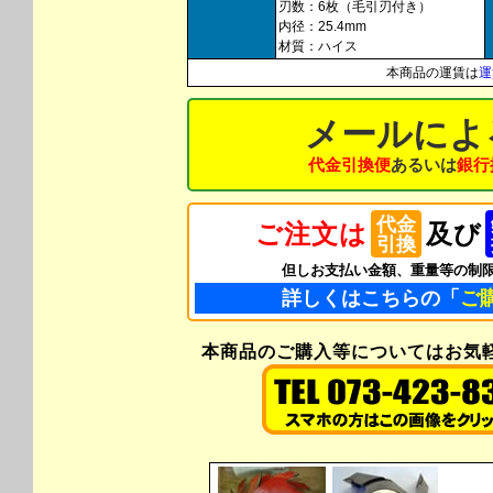
刃数：6枚（毛引刃付き）
内径：25.4mm
材質：ハイス
本商品の運賃は
運
メールによ
代金引換便
あるいは
銀行
代金
ご注文は
及び
引換
但しお支払い金額、重量等の制
詳しくはこちらの「
ご
本商品のご購入等についてはお気軽