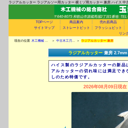
ラジアルカッター ラジアルソー用カッター 横ミゾ用カッター 兼房 ハイス 中
〒640-8075 和歌山市源蔵馬場2丁目1番地
TEL 
TOPページ
商品案内
売れ筋商品
サイトマップ
ストレートビット
フラッシュビット
リン
現在の位置
木工機械 中古木工機械 玉置機械商会TOP
＞
中古木工刃物情報 新古品木工刃物情報 チップソー ラジアルカッター エンシン替刃 ホゾ取りカッター 飾面カッター チップカッター
＞
ラジアルカッター 兼房
ラジアルカッター
兼房
2.7m
ハイス製のラジアルカッターの新品
アルカッターの切れ味には満足でき
しのため特価です。
2026年08月09日