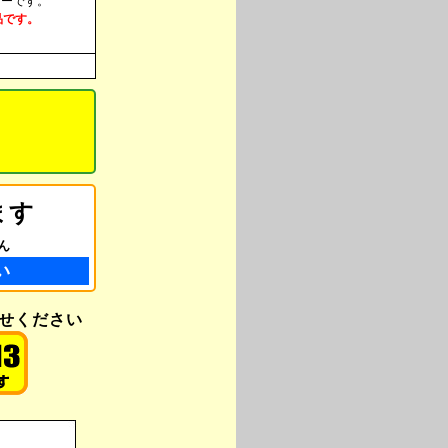
ターです。
品です。
ます
ん
い
わせください