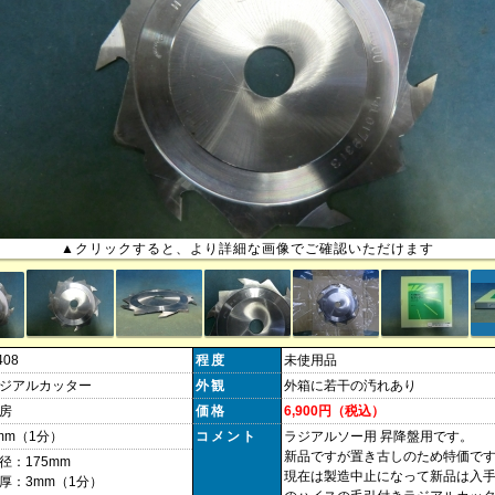
▲クリックすると、より詳細な画像でご確認いただけます
408
程度
未使用品
ジアルカッター
外観
外箱に若干の汚れあり
房
価格
6,900円（税込）
mm（1分）
コメント
ラジアルソー用 昇降盤用です。
新品ですが置き古しのため特価で
径：175mm
現在は製造中止になって新品は入
厚：3mm（1分）