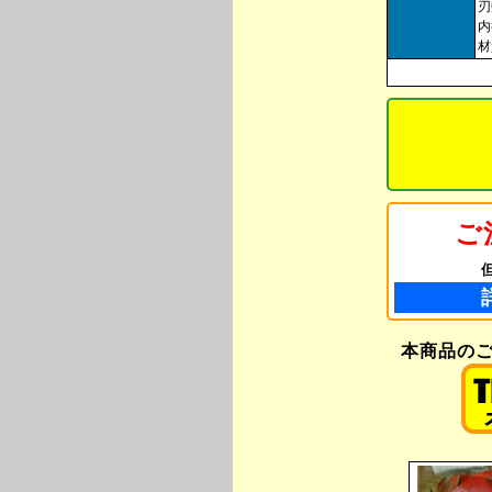
刃
内
材
ご
本商品のご