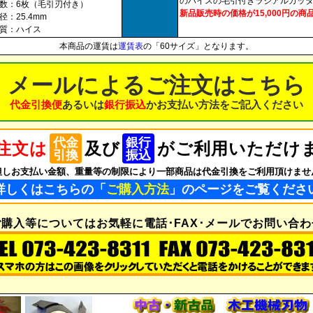
のハイスの毛引付きラジアルカッ
数：6枚（毛引刃付き）
新品販売時の価格が15,000円の商
径：25.4mm
質：ハイス
本商品の運賃は
運賃表
の「60サイズ」となります。
メールによるご注文はこちら
代金引換便
あるいは
銀行振込
かお支払い方法をご記入ください
代金
銀行
注文は
及び
がご利用いただけ
引換
振込
但しお支払い金額、重量等の制限により一部商品は代金引換をご利用頂けませ
詳しくはこちらの「
ご購入方法
」のページをご覧くださ
購入等についてはお気軽に電話･FAX･メールでお問い合