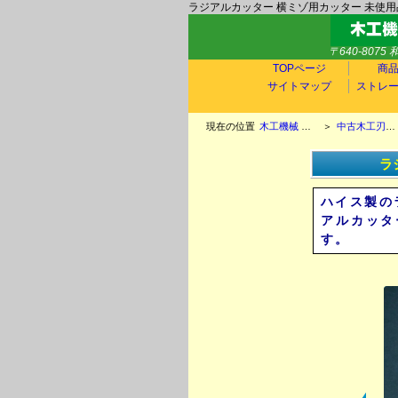
ラジアルカッター 横ミゾ用カッター 未使用品
〒640-807
TOPページ
商
サイトマップ
ストレ
現在の位置
木工機械 中古木工機械 玉置機械商会TOP
＞
中古木工刃物情報 新古品木工刃物情報 チップソー ラジアルカッター エンシン替刃 ホゾ取りカッター 飾面カッター チップカッター
ラ
ハイス製の
アルカッタ
す。