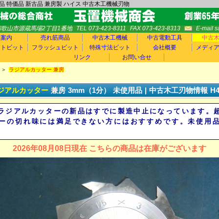
 特価品 新古品 兼房製 ハイス 中古木工機械刃物
5 和歌山市源蔵馬場2丁目1番地
TEL 073-423-8311
FAX 073-423-8313
E-mail 
品案内
売れ筋商品
中古木工機械
中古電動工具
中古
ートビット
フラッシュビット
特殊寸法ビット
会社概要
メディ
リンク
お問い合せ
＞
ラジアルカッター 兼房
ジアルカッター
兼房
3mm（1分）
未使用品
|
中古
木工刃物情報
H4
ラジアルカッターの新品はすでに製造中止になっています。
ーの切れ味には満足できない方にはおすすめです。未使用
2026年08月08日現在 こちらの商品は在庫がございます