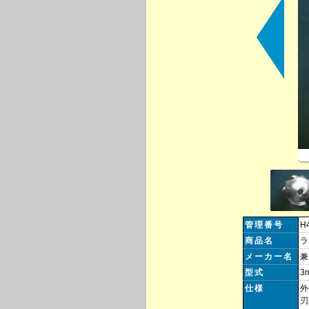
管理番号
H
商品名
ラ
メーカー名
兼
型式
3
仕様
外
刃