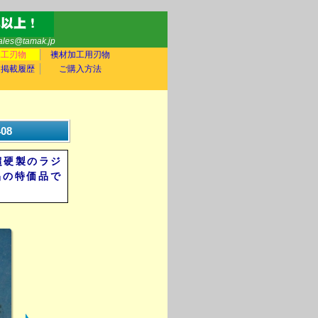
sales@tamak.jp
木工刃物
襖材加工用刃物
ア掲載履歴
ご購入方法
08
超硬製のラジ
品の特価品で