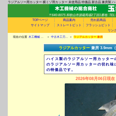
ラジアルソー用カッター 横ミゾ用カッター 未使用品 特価品 新古品 兼房製 
〒640-8075 和歌山市源蔵馬場2丁目1番地
TEL 
TOPページ
商品案内
売れ筋商品
サイトマップ
ストレートビット
フラッシュビット
リン
現在の位置
木工機械 中古木工機械 玉置機械商会TOP
＞
中古木工刃物情報 新古品木工刃物情報 チップソー ラジアルカッター エンシン替刃 ホゾ取りカッター 飾面カッター チップカッター
＞
ラジアルカッター 兼房
ラジアルカッター
兼房
3.9mm
ハイス製のラジアルソー用カッター
のラジアルソー用カッターの切れ味
の特価品です。
2026年08月06日