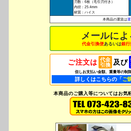
刃数：6枚（毛引刃付き）
内径：25.4mm
材質：ハイス
本商品の運賃は
運
メールによ
代金引換便
あるいは
銀行
代金
ご注文は
及び
引換
但しお支払い金額、重量等の制
詳しくはこちらの「
ご
本商品のご購入等についてはお気軽