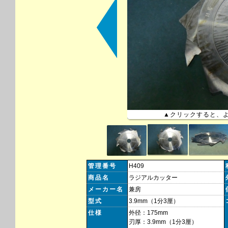
▲クリックすると、
管理番号
H409
商品名
ラジアルカッター
メーカー名
兼房
型式
3.9mm（1分3厘）
仕様
外径：175mm
刃厚：3.9mm（1分3厘）