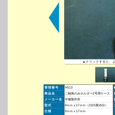
▲クリックすると、
管理番号
H513
商品名
二軸角のみホルダー2号用ケース
メーカー名
中橋製作所
型式
8ｍｍｘ17ｍｍ（2分5厘x6分）
仕様
8ｍｍｘ17ｍｍ