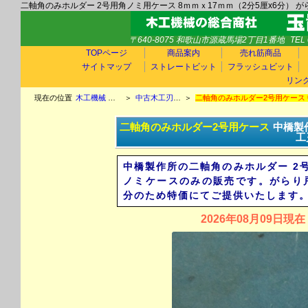
二軸角のみホルダー 2号用角ノミ用ケース 8ｍｍｘ17ｍｍ（2分5厘x6分） 
〒640-8075 和歌山市源蔵馬場2丁目1番地
TEL 
TOPページ
商品案内
売れ筋商品
サイトマップ
ストレートビット
フラッシュビット
リン
現在の位置
木工機械 中古木工機械 玉置機械商会TOP
＞
中古木工刃物情報 新古品木工刃物情報 チップソー ラジアルカッター エンシン替刃 ホゾ取りカッター 飾面カッター チップカッター
＞
二軸角のみホルダー2号用ケース
二軸角のみホルダー2号用ケース
中橋製
工
中橋製作所の二軸角のみホルダー 2号
ノミケースのみの販売です。がらり
分のため特価にてご提供いたします
2026年08月09日