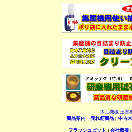
木工機械 玉置
商品案内
売れ筋商品
中古
｜
｜
フラッシュビット
会社概要
｜