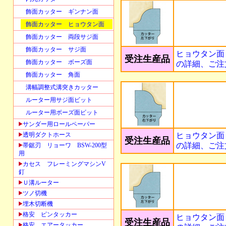
飾面カッター ギンナン面
飾面カッター ヒョウタン面
飾面カッター 両段サジ面
飾面カッター サジ面
ヒョウタン面
受注生産品
飾面カッター ボーズ面
の詳細、ご注
飾面カッター 角面
溝幅調整式溝突きカッター
ルーター用サジ面ビット
ルーター用ボーズ面ビット
サンダー用ロールペーパー
透明ダクトホース
ヒョウタン面
受注生産品
の詳細、ご注
帯鋸刃 リョーワ BSW-200型
用
カセス フレーミングマシンV
釘
Ｕ溝ルーター
ツノ切機
埋木切断機
格安 ピンタッカー
ヒョウタン面
受注生産品
格安 エアータッカー