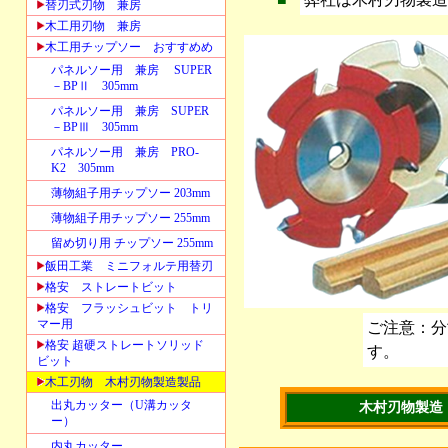
替刃式刃物 兼房
木工用刃物 兼房
木工用チップソー おすすめめ
パネルソー用 兼房 SUPER
－BPⅡ 305mm
パネルソー用 兼房 SUPER
－BPⅢ 305mm
パネルソー用 兼房 PRO-
K2 305mm
薄物組子用チップソー 203mm
薄物組子用チップソー 255mm
留め切り用 チップソー 255mm
飯田工業 ミニフォルテ用替刃
格安 ストレートビット
格安 フラッシュビット トリ
マー用
ご注意：分
格安 超硬ストレートソリッド
す。
ビット
木工刃物 木村刃物製造製品
出丸カッター（U溝カッタ
木村刃物製造
ー）
内丸カッター