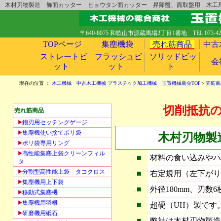
木村刃物製造 飾面カッター ヒョウタン面カッター 昇降盤、面取盤用 木工
〒640-8075 和歌山市源蔵馬場2丁目1番地 TEL 073-423-8
TOPページ
集塵機袋
売れ筋商品
中古
ストレートビ
フラッシュビ
ソリッドビッ
会
ット
ット
ト
現在の位置 ：
木工機械 中古木工機械 プラスチック加工機械 玉置機械商会TOP
＞
売筋商
切削抵抗
売れ筋商品
鉋刃用セッチングゲージ
集塵機使い捨てポリ袋
木村刃物製
ポリ袋専用リング
高性能集塵上袋クリーンフィル
■
材料の食い込みやハ
タ
分割型高性能上袋 タコクロス
■
右定規用（左下がり
集塵機用上下袋
■
外径180mm、刃数
移動式集塵機
集塵機用羽根
■
超硬（UH）製です
研磨機用砥石
■
弊社は木村刃物製造