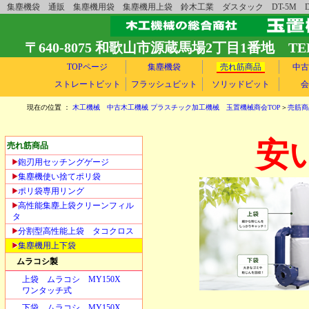
集塵機袋 通販 集塵機用袋 集塵機用上袋 鈴木工業 ダスタック DT-5M 
〒640-8075 和歌山市源蔵馬場2丁目1番地 TEL 073-
TOPページ
集塵機袋
売れ筋商品
中古
ストレートビット
フラッシュビット
ソリッドビット
会
現在の位置 ：
木工機械 中古木工機械 プラスチック加工機械 玉置機械商会TOP
＞
売筋商
安
売れ筋商品
鉋刃用セッチングゲージ
集塵機使い捨てポリ袋
ポリ袋専用リング
高性能集塵上袋クリーンフィル
タ
分割型高性能上袋 タコクロス
集塵機用上下袋
ムラコシ製
上袋 ムラコシ MY150X
ワンタッチ式
下袋 ムラコシ MY150X