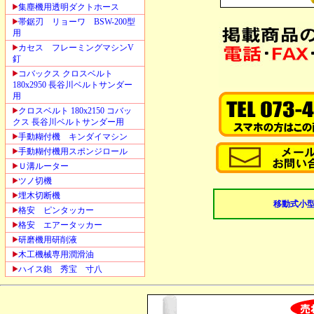
集塵機用透明ダクトホース
帯鋸刃 リョーワ BSW-200型
用
カセス フレーミングマシンV
釘
コバックス クロスベルト
180x2950 長谷川ベルトサンダー
用
クロスベルト 180x2150 コバッ
クス 長谷川ベルトサンダー用
手動糊付機 キンダイマシン
手動糊付機用スポンジロール
Ｕ溝ルーター
ツノ切機
埋木切断機
移動式小
格安 ピンタッカー
格安 エアータッカー
研磨機用研削液
木工機械専用潤滑油
ハイス鉋 秀宝 寸八