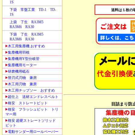
1S
下袋 常盤工業 TD-1 TD-
送料は１枚の
1S
上袋 了生 RA3M5
RA3M6 RA30
下袋 了生 RA3M5
RA3M6 RA30
木工用集塵機 おすすめ
集塵機用羽根
集塵機用Y型分岐管
集塵機用モーター
研磨機用砥石
替刃式刃物 兼房
木工用刃物 兼房
木工用チップソー おすすめ
超仕上 送材エンドレスベルト
格安 ストレートビット
目詰まり防
格安 フラッシュビット トリ
マー用
格安 超硬ストレートソリッド
ビット
電動サンダー用ロールペーパー