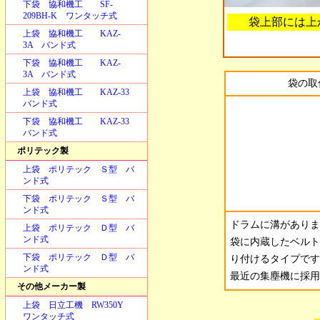
下袋 協和機工 SF-
209BH-K ワンタッチ式
袋上部には上
上袋 協和機工 KAZ-
3A バンド式
下袋 協和機工 KAZ-
3A バンド式
袋の取
上袋 協和機工 KAZ-33
バンド式
下袋 協和機工 KAZ-33
バンド式
ポリテック製
上袋 ポリテック Ｓ型 バ
ンド式
下袋 ポリテック Ｓ型 バ
ンド式
ドラムに溝がありま
上袋 ポリテック Ｄ型 バ
ンド式
袋に内蔵したベルト
下袋 ポリテック Ｄ型 バ
り付けるタイプです
ンド式
最近の集塵機に採用
その他メーカー製
上袋 日立工機 RW350Y
ワンタッチ式