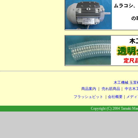
木工機械 玉置
商品案内
｜
売れ筋商品
｜
中古木
フラッシュビット
｜
会社概要
｜
メディ
Copyright (C) 2004 Tamaki Mach