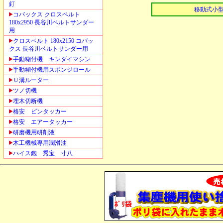
釘
移動式小
コバックス クロスベルト
180x2950 長谷川ベルトサンダー
用
クロスベルト 180x2150 コバッ
クス 長谷川ベルトサンダー用
手動糊付機 キンダイマシン
手動糊付機用スポンジロール
Ｕ溝ルーター
ツノ切機
埋木切断機
格安 ピンタッカー
格安 エアータッカー
研磨機用研削液
木工機械専用潤滑油
ハイス鉋 秀宝 寸八