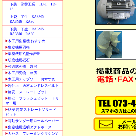
下袋 常盤工業 TD-1 TD-
1S
上袋 了生 RA3M5
RA3M6 RA30
下袋 了生 RA3M5
RA3M6 RA30
木工用集塵機 おすすめ
集塵機用羽根
集塵機用Y型分岐管
研磨機用砥石
替刃式刃物 兼房
木工用刃物 兼房
木工用チップソー おすすめ
超仕上 送材エンドレスベルト
格安 ストレートビット
格安 フラッシュビット トリ
マー用
格安 超硬ストレートソリッド
ビット
電動サンダー用ロールペーパー
集塵機用透明ダクトホース
カセス フレーミングマシンV