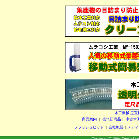
木工機械 玉置
商品案内
｜
売れ筋商品
｜
中古木
フラッシュビット
｜
会社概要
｜
メディ