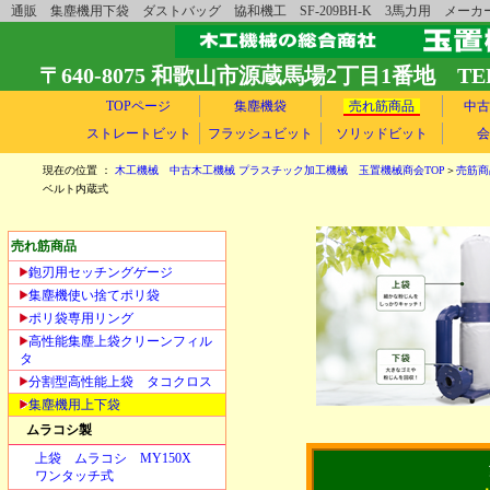
通販 集塵機用下袋 ダストバッグ 協和機工 SF-209BH-K 3馬力用 
〒640-8075 和歌山市源蔵馬場2丁目1番地 TEL 073-
TOPページ
集塵機袋
売れ筋商品
中古
ストレートビット
フラッシュビット
ソリッドビット
会
現在の位置 ：
木工機械 中古木工機械 プラスチック加工機械 玉置機械商会TOP
＞
売筋商
ベルト内蔵式
売れ筋商品
鉋刃用セッチングゲージ
集塵機使い捨てポリ袋
ポリ袋専用リング
高性能集塵上袋クリーンフィル
タ
分割型高性能上袋 タコクロス
集塵機用上下袋
ムラコシ製
上袋 ムラコシ MY150X
ワンタッチ式